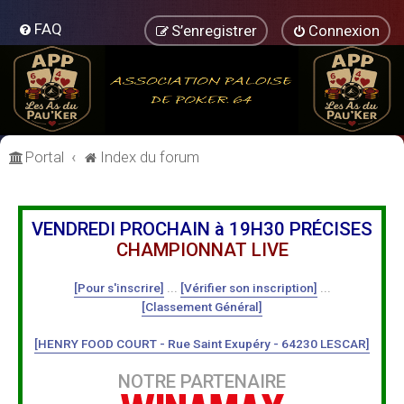
FAQ
S’enregistrer
Connexion
Portal
Index du forum
VENDREDI PROCHAIN à 19H30 PRÉCISES
CHAMPIONNAT LIVE
[Pour s'inscrire]
...
[Vérifier son inscription]
...
[Classement Général]
[HENRY FOOD COURT - Rue Saint Exupéry - 64230 LESCAR]
NOTRE PARTENAIRE