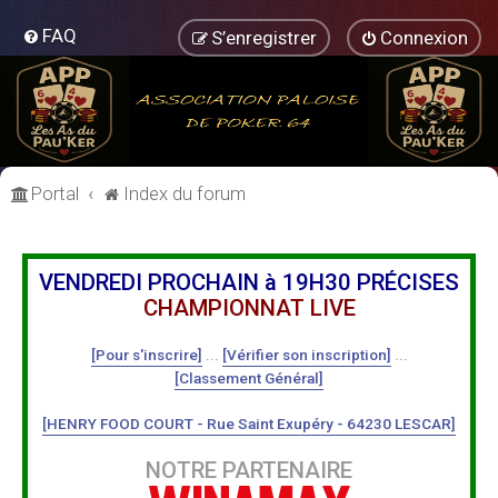
FAQ
S’enregistrer
Connexion
Portal
Index du forum
VENDREDI PROCHAIN à 19H30 PRÉCISES
CHAMPIONNAT LIVE
[Pour s'inscrire]
...
[Vérifier son inscription]
...
[Classement Général]
[HENRY FOOD COURT - Rue Saint Exupéry - 64230 LESCAR]
NOTRE PARTENAIRE