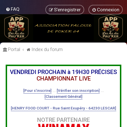
FAQ
S’enregistrer
Connexion
Portal
Index du forum
VENDREDI PROCHAIN à 19H30 PRÉCISES
CHAMPIONNAT LIVE
[Pour s'inscrire]
...
[Vérifier son inscription]
...
[Classement Général]
[HENRY FOOD COURT - Rue Saint Exupéry - 64230 LESCAR]
NOTRE PARTENAIRE