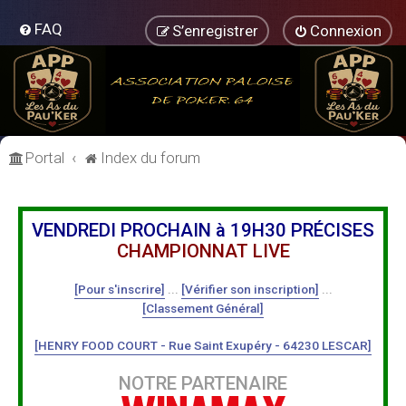
FAQ
S’enregistrer
Connexion
Portal
Index du forum
VENDREDI PROCHAIN à 19H30 PRÉCISES
CHAMPIONNAT LIVE
[Pour s'inscrire]
...
[Vérifier son inscription]
...
[Classement Général]
[HENRY FOOD COURT - Rue Saint Exupéry - 64230 LESCAR]
NOTRE PARTENAIRE