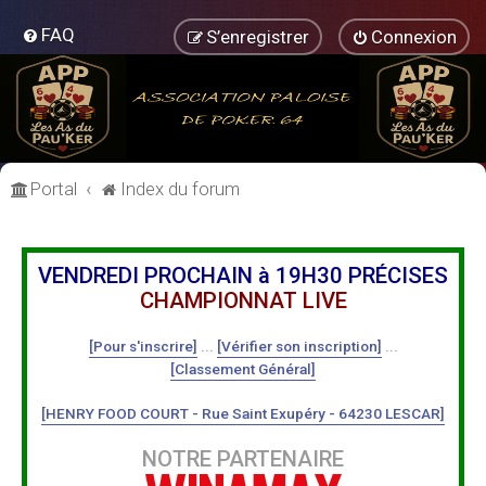
FAQ
S’enregistrer
Connexion
Portal
Index du forum
VENDREDI PROCHAIN à 19H30 PRÉCISES
CHAMPIONNAT LIVE
[Pour s'inscrire]
...
[Vérifier son inscription]
...
[Classement Général]
[HENRY FOOD COURT - Rue Saint Exupéry - 64230 LESCAR]
NOTRE PARTENAIRE