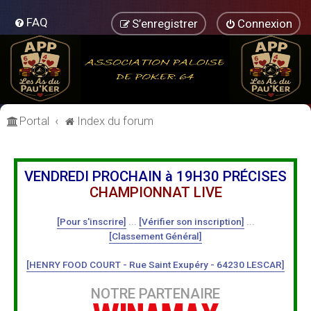
FAQ
S’enregistrer
Connexion
Portal
Index du forum
VENDREDI PROCHAIN à 19H30 PRÉCISES
CHAMPIONNAT LIVE
[Pour s'inscrire]
...
[Vérifier son inscription]
...
[Classement Général]
[HENRY FOOD COURT - Rue Saint Exupéry - 64230 LESCAR]
NOTRE PARTENAIRE