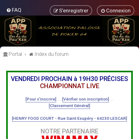
FAQ
S’enregistrer
Connexion
Portal
Index du forum
VENDREDI PROCHAIN à 19H30 PRÉCISES
CHAMPIONNAT LIVE
[Pour s'inscrire]
...
[Vérifier son inscription]
...
[Classement Général]
[HENRY FOOD COURT - Rue Saint Exupéry - 64230 LESCAR]
NOTRE PARTENAIRE