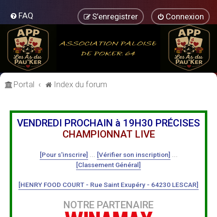
FAQ
S’enregistrer
Connexion
Portal
Index du forum
VENDREDI PROCHAIN à 19H30 PRÉCISES
CHAMPIONNAT LIVE
[Pour s'inscrire]
...
[Vérifier son inscription]
...
[Classement Général]
[HENRY FOOD COURT - Rue Saint Exupéry - 64230 LESCAR]
NOTRE PARTENAIRE