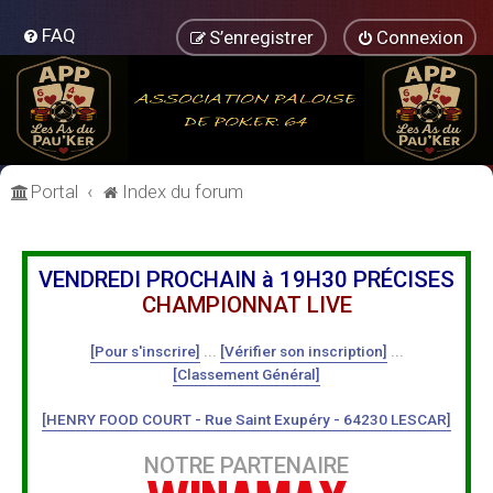
FAQ
S’enregistrer
Connexion
Portal
Index du forum
VENDREDI PROCHAIN à 19H30 PRÉCISES
CHAMPIONNAT LIVE
[Pour s'inscrire]
...
[Vérifier son inscription]
...
[Classement Général]
[HENRY FOOD COURT - Rue Saint Exupéry - 64230 LESCAR]
NOTRE PARTENAIRE