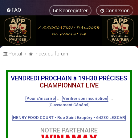
FAQ
S’enregistrer
Connexion
Portal
Index du forum
VENDREDI PROCHAIN à 19H30 PRÉCISES
CHAMPIONNAT LIVE
[Pour s'inscrire]
...
[Vérifier son inscription]
...
[Classement Général]
[HENRY FOOD COURT - Rue Saint Exupéry - 64230 LESCAR]
NOTRE PARTENAIRE