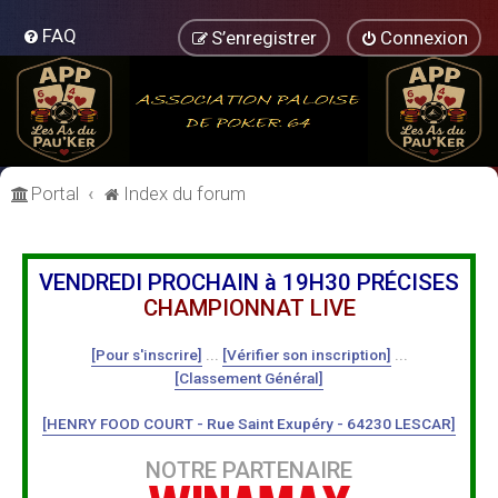
FAQ
S’enregistrer
Connexion
Portal
Index du forum
VENDREDI PROCHAIN à 19H30 PRÉCISES
CHAMPIONNAT LIVE
[Pour s'inscrire]
...
[Vérifier son inscription]
...
[Classement Général]
[HENRY FOOD COURT - Rue Saint Exupéry - 64230 LESCAR]
NOTRE PARTENAIRE