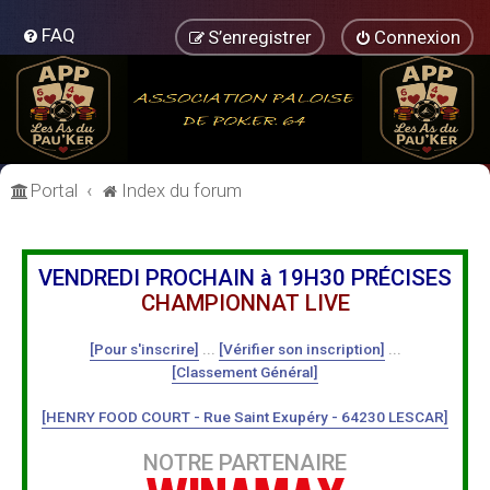
FAQ
S’enregistrer
Connexion
Portal
Index du forum
VENDREDI PROCHAIN à 19H30 PRÉCISES
CHAMPIONNAT LIVE
[Pour s'inscrire]
...
[Vérifier son inscription]
...
[Classement Général]
[HENRY FOOD COURT - Rue Saint Exupéry - 64230 LESCAR]
NOTRE PARTENAIRE