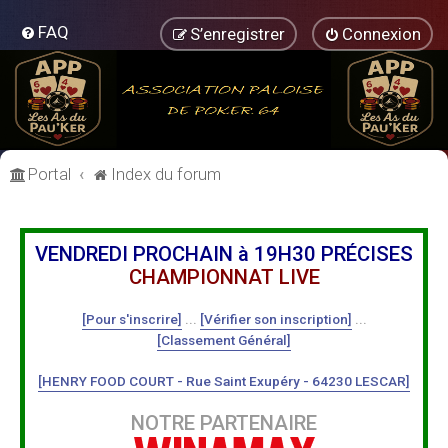
FAQ
S’enregistrer
Connexion
Portal
Index du forum
VENDREDI PROCHAIN à 19H30 PRÉCISES
CHAMPIONNAT LIVE
[Pour s'inscrire]
...
[Vérifier son inscription]
...
[Classement Général]
[HENRY FOOD COURT - Rue Saint Exupéry - 64230 LESCAR]
NOTRE PARTENAIRE