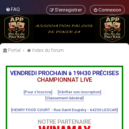
FAQ
S’enregistrer
Connexion
Portal
Index du forum
VENDREDI PROCHAIN à 19H30 PRÉCISES
CHAMPIONNAT LIVE
[Pour s'inscrire]
...
[Vérifier son inscription]
...
[Classement Général]
[HENRY FOOD COURT - Rue Saint Exupéry - 64230 LESCAR]
NOTRE PARTENAIRE