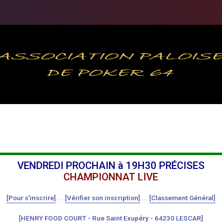
VENDREDI PROCHAIN à 19H30 PRÉCISES
CHAMPIONNAT LIVE
[Pour s'inscrire]
...
[Vérifier son inscription]
...
[Classement Général]
[HENRY FOOD COURT - Rue Saint Exupéry - 64230 LESCAR]