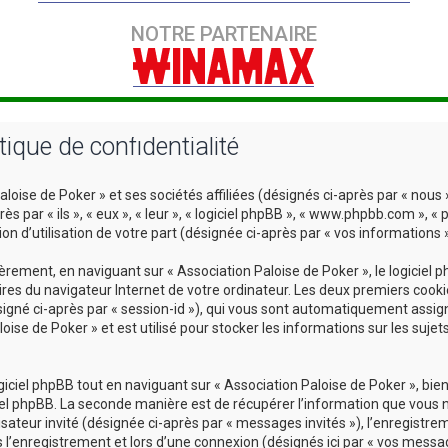
NOTRE PARTENAIRE
tique de confidentialité
oise de Poker » et ses sociétés affiliées (désignés ci-après par « nous »,
par « ils », « eux », « leur », « logiciel phpBB », « www.phpbb.com », « 
n d’utilisation de votre part (désignée ci-après par « vos informations »
ement, en naviguant sur « Association Paloise de Poker », le logiciel 
ires du navigateur Internet de votre ordinateur. Les deux premiers cookie
désigné ci-après par « session-id »), qui vous sont automatiquement assig
oise de Poker » et est utilisé pour stocker les informations sur les sujet
ciel phpBB tout en naviguant sur « Association Paloise de Poker », bien
iel phpBB. La seconde manière est de récupérer l’information que vous n
ilisateur invité (désignée ci-après par « messages invités »), l’enregistr
l’enregistrement et lors d’une connexion (désignés ici par « vos messag