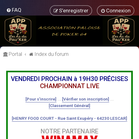
FAQ
S’enregistrer
Connexion
Portal
Index du forum
VENDREDI PROCHAIN à 19H30 PRÉCISES
CHAMPIONNAT LIVE
[Pour s'inscrire]
...
[Vérifier son inscription]
...
[Classement Général]
[HENRY FOOD COURT - Rue Saint Exupéry - 64230 LESCAR]
NOTRE PARTENAIRE