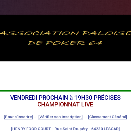
VENDREDI PROCHAIN à 19H30 PRÉCISES
CHAMPIONNAT LIVE
[Pour s'inscrire]
...
[Vérifier son inscription]
...
[Classement Général]
[HENRY FOOD COURT - Rue Saint Exupéry - 64230 LESCAR]