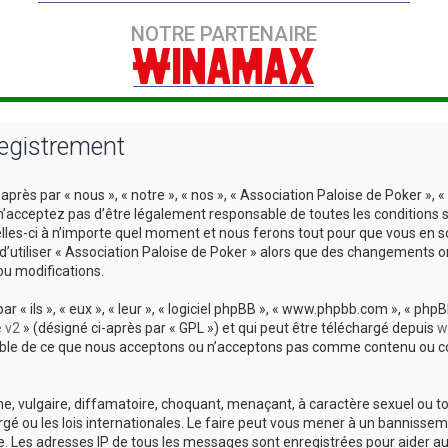
NOTRE PARTENAIRE
registrement
après par « nous », « notre », « nos », « Association Paloise de Poker 
’acceptez pas d’être légalement responsable de toutes les conditions su
les-ci à n’importe quel moment et nous ferons tout pour que vous en soy
d’utiliser « Association Paloise de Poker » alors que des changements 
ou modifications.
 ils », « eux », « leur », « logiciel phpBB », « www.phpbb.com », « phpBB
e v2
» (désigné ci-après par « GPL ») et qui peut être téléchargé depuis
w
sable de ce que nous acceptons ou n’acceptons pas comme contenu ou co
, vulgaire, diffamatoire, choquant, menaçant, à caractère sexuel ou tou
rgé ou les lois internationales. Le faire peut vous mener à un bannisse
ire. Les adresses IP de tous les messages sont enregistrées pour aider 