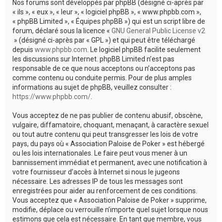
Nos forums sont développés par phpBB (désigné ci-après par
« ils », « eux », « leur », « logiciel phpBB », « www.phpbb.com »,
« phpBB Limited », « Équipes phpBB ») qui est un script libre de
forum, déclaré sous la licence «
GNU General Public License v2
» (désigné ci-après par « GPL ») et qui peut être téléchargé
depuis
www.phpbb.com
. Le logiciel phpBB facilite seulement
les discussions sur Internet. phpBB Limited n’est pas
responsable de ce que nous acceptons ou n’acceptons pas
comme contenu ou conduite permis. Pour de plus amples
informations au sujet de phpBB, veuillez consulter :
https://www.phpbb.com/
.
Vous acceptez de ne pas publier de contenu abusif, obscène,
vulgaire, diffamatoire, choquant, menaçant, à caractère sexuel
ou tout autre contenu qui peut transgresser les lois de votre
pays, du pays où « Association Paloise de Poker » est hébergé
ou les lois internationales. Le faire peut vous mener à un
bannissement immédiat et permanent, avec une notification à
votre fournisseur d’accès à Internet si nous le jugeons
nécessaire. Les adresses IP de tous les messages sont
enregistrées pour aider au renforcement de ces conditions.
Vous acceptez que « Association Paloise de Poker » supprime,
modifie, déplace ou verrouille n’importe quel sujet lorsque nous
estimons que cela est nécessaire. En tant que membre, vous