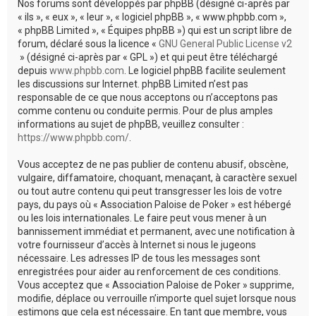
Nos forums sont développés par phpBB (désigné ci-après par
« ils », « eux », « leur », « logiciel phpBB », « www.phpbb.com »,
« phpBB Limited », « Équipes phpBB ») qui est un script libre de
forum, déclaré sous la licence «
GNU General Public License v2
» (désigné ci-après par « GPL ») et qui peut être téléchargé
depuis
www.phpbb.com
. Le logiciel phpBB facilite seulement
les discussions sur Internet. phpBB Limited n’est pas
responsable de ce que nous acceptons ou n’acceptons pas
comme contenu ou conduite permis. Pour de plus amples
informations au sujet de phpBB, veuillez consulter :
https://www.phpbb.com/
.
Vous acceptez de ne pas publier de contenu abusif, obscène,
vulgaire, diffamatoire, choquant, menaçant, à caractère sexuel
ou tout autre contenu qui peut transgresser les lois de votre
pays, du pays où « Association Paloise de Poker » est hébergé
ou les lois internationales. Le faire peut vous mener à un
bannissement immédiat et permanent, avec une notification à
votre fournisseur d’accès à Internet si nous le jugeons
nécessaire. Les adresses IP de tous les messages sont
enregistrées pour aider au renforcement de ces conditions.
Vous acceptez que « Association Paloise de Poker » supprime,
modifie, déplace ou verrouille n’importe quel sujet lorsque nous
estimons que cela est nécessaire. En tant que membre, vous