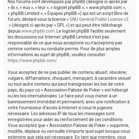
Nos forums sont développés par phpBB (désigné ci-après par
« ils », « eux », « leur », « logiciel phpBB », « www.phpbb.com »,
« phpBB Limited », « Équipes phpBB ») qui est un script libre de
forum, déclaré sous la licence «
GNU General Public License v2
» (désigné ci-après par « GPL ») et qui peut être téléchargé
depuis
www.phpbb.com
. Le logiciel phpBB facilite seulement
les discussions sur Internet. phpBB Limited n’est pas
responsable de ce que nous acceptons ou n’acceptons pas
comme contenu ou conduite permis. Pour de plus amples
informations au sujet de phpBB, veuillez consulter :
https://www.phpbb.com/
.
Vous acceptez de ne pas publier de contenu abusif, obscène,
vulgaire, diffamatoire, choquant, menaçant, à caractère sexuel
ou tout autre contenu qui peut transgresser les lois de votre
pays, du pays où « Association Paloise de Poker » est hébergé
ou les lois internationales. Le faire peut vous mener à un
bannissement immédiat et permanent, avec une notification à
votre fournisseur d’accès à Internet si nous le jugeons
nécessaire. Les adresses IP de tous les messages sont
enregistrées pour aider au renforcement de ces conditions.
Vous acceptez que « Association Paloise de Poker » supprime,
modifie, déplace ou verrouille n’importe quel sujet lorsque nous
estimons que cela est nécessaire. En tant que membre, vous