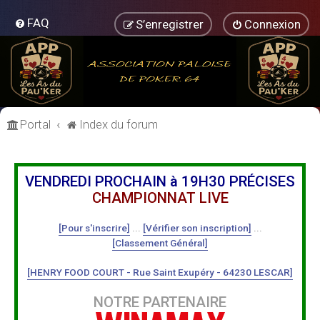
FAQ
S’enregistrer
Connexion
Portal
Index du forum
VENDREDI PROCHAIN à 19H30 PRÉCISES
CHAMPIONNAT LIVE
[Pour s'inscrire]
...
[Vérifier son inscription]
...
[Classement Général]
[HENRY FOOD COURT - Rue Saint Exupéry - 64230 LESCAR]
NOTRE PARTENAIRE