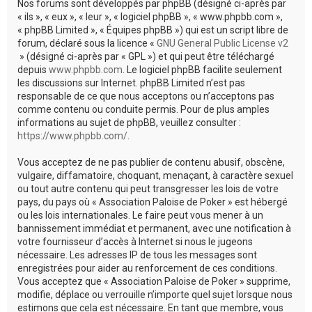
Nos forums sont développés par phpBB (désigné ci-après par
« ils », « eux », « leur », « logiciel phpBB », « www.phpbb.com »,
« phpBB Limited », « Équipes phpBB ») qui est un script libre de
forum, déclaré sous la licence «
GNU General Public License v2
» (désigné ci-après par « GPL ») et qui peut être téléchargé
depuis
www.phpbb.com
. Le logiciel phpBB facilite seulement
les discussions sur Internet. phpBB Limited n’est pas
responsable de ce que nous acceptons ou n’acceptons pas
comme contenu ou conduite permis. Pour de plus amples
informations au sujet de phpBB, veuillez consulter :
https://www.phpbb.com/
.
Vous acceptez de ne pas publier de contenu abusif, obscène,
vulgaire, diffamatoire, choquant, menaçant, à caractère sexuel
ou tout autre contenu qui peut transgresser les lois de votre
pays, du pays où « Association Paloise de Poker » est hébergé
ou les lois internationales. Le faire peut vous mener à un
bannissement immédiat et permanent, avec une notification à
votre fournisseur d’accès à Internet si nous le jugeons
nécessaire. Les adresses IP de tous les messages sont
enregistrées pour aider au renforcement de ces conditions.
Vous acceptez que « Association Paloise de Poker » supprime,
modifie, déplace ou verrouille n’importe quel sujet lorsque nous
estimons que cela est nécessaire. En tant que membre, vous