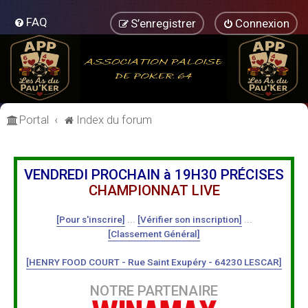
FAQ
S’enregistrer
Connexion
Portal
Index du forum
VENDREDI PROCHAIN à 19H30 PRÉCISES
CHAMPIONNAT LIVE
[Pour s'inscrire]
...
[Vérifier son inscription]
...
[Classement Général]
[HENRY FOOD COURT - Rue Saint Exupéry - 64230 LESCAR]
NOTRE PARTENAIRE