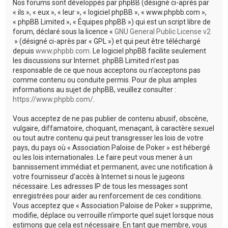
Nos forums sont développés par phpBB (désigné ci-après par
« ils », « eux », « leur », « logiciel phpBB », « www.phpbb.com »,
« phpBB Limited », « Équipes phpBB ») qui est un script libre de
forum, déclaré sous la licence «
GNU General Public License v2
» (désigné ci-après par « GPL ») et qui peut être téléchargé
depuis
www.phpbb.com
. Le logiciel phpBB facilite seulement
les discussions sur Internet. phpBB Limited n’est pas
responsable de ce que nous acceptons ou n’acceptons pas
comme contenu ou conduite permis. Pour de plus amples
informations au sujet de phpBB, veuillez consulter :
https://www.phpbb.com/
.
Vous acceptez de ne pas publier de contenu abusif, obscène,
vulgaire, diffamatoire, choquant, menaçant, à caractère sexuel
ou tout autre contenu qui peut transgresser les lois de votre
pays, du pays où « Association Paloise de Poker » est hébergé
ou les lois internationales. Le faire peut vous mener à un
bannissement immédiat et permanent, avec une notification à
votre fournisseur d’accès à Internet si nous le jugeons
nécessaire. Les adresses IP de tous les messages sont
enregistrées pour aider au renforcement de ces conditions.
Vous acceptez que « Association Paloise de Poker » supprime,
modifie, déplace ou verrouille n’importe quel sujet lorsque nous
estimons que cela est nécessaire. En tant que membre, vous