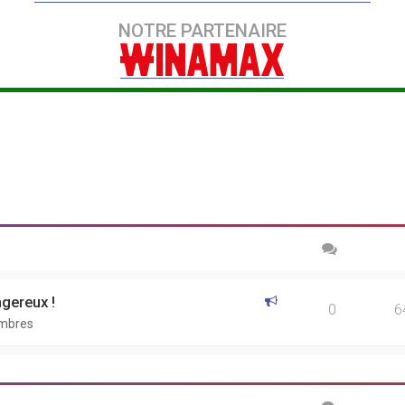
NOTRE PARTENAIRE
ngereux !
0
6
embres