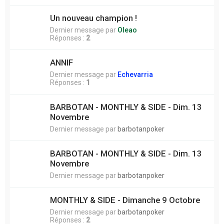
Un nouveau champion !
Dernier message par
Oleao
Réponses :
2
ANNIF
Dernier message par
Echevarria
Réponses :
1
BARBOTAN - MONTHLY & SIDE - Dim. 13
Novembre
Dernier message par
barbotanpoker
BARBOTAN - MONTHLY & SIDE - Dim. 13
Novembre
Dernier message par
barbotanpoker
MONTHLY & SIDE - Dimanche 9 Octobre
Dernier message par
barbotanpoker
Réponses :
2