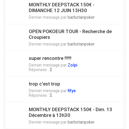
MONTHLY DEEPSTACK 150€ -
DIMANCHE 12 JUIN 13H30
Dernier message par
barbotanpoker
OPEN POKOEUR TOUR - Recherche de
Croupiers
Dernier message par
barbotanpoker
super rencontre !!!!!!
Dernier message par
Zolpi
Réponses :
2
trop c'est trop
Dernier message par
fifye
Réponses :
2
MONTHLY DEEPSTACK 150€ - Dim. 13
Décembre à 13h30
Dernier message par
barbotanpoker