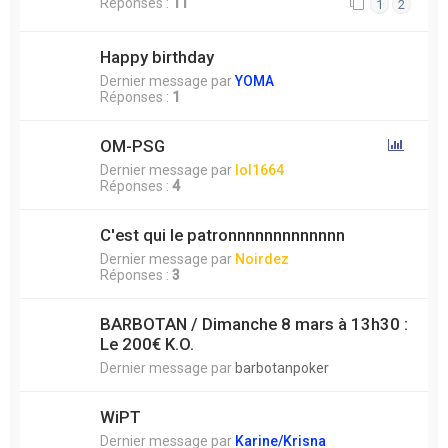
Réponses :
11
1
2
Happy birthday
Dernier message par
YOMA
Réponses :
1
OM-PSG
Dernier message par
lol1664
Réponses :
4
C'est qui le patronnnnnnnnnnnnn
Dernier message par
Noirdez
Réponses :
3
BARBOTAN / Dimanche 8 mars à 13h30 :
Le 200€ K.O.
Dernier message par
barbotanpoker
WiPT
Dernier message par
Karine/Krisna