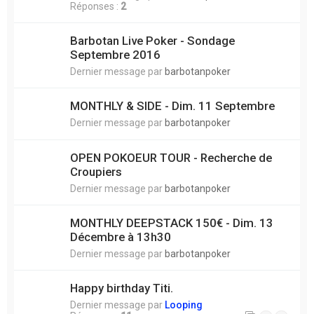
Réponses :
2
Barbotan Live Poker - Sondage
Septembre 2016
Dernier message par
barbotanpoker
MONTHLY & SIDE - Dim. 11 Septembre
Dernier message par
barbotanpoker
OPEN POKOEUR TOUR - Recherche de
Croupiers
Dernier message par
barbotanpoker
MONTHLY DEEPSTACK 150€ - Dim. 13
Décembre à 13h30
Dernier message par
barbotanpoker
Happy birthday Titi.
Dernier message par
Looping