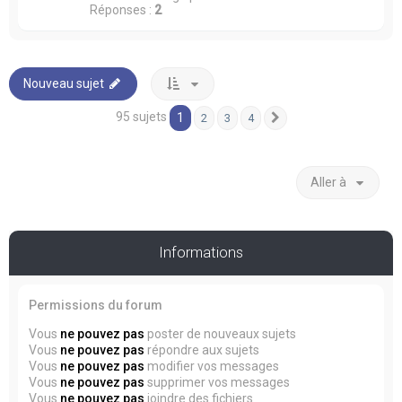
Réponses :
2
Nouveau sujet
95 sujets
1
2
3
4
Suivante
Aller à
Informations
Permissions du forum
Vous
ne pouvez pas
poster de nouveaux sujets
Vous
ne pouvez pas
répondre aux sujets
Vous
ne pouvez pas
modifier vos messages
Vous
ne pouvez pas
supprimer vos messages
Vous
ne pouvez pas
joindre des fichiers