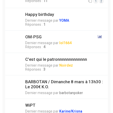
Réponses :
11
1
2
Happy birthday
Dernier message par
YOMA
Réponses :
1
OM-PSG
Dernier message par
lol1664
Réponses :
4
C'est qui le patronnnnnnnnnnnnn
Dernier message par
Noirdez
Réponses :
3
BARBOTAN / Dimanche 8 mars à 13h30 :
Le 200€ K.O.
Dernier message par
barbotanpoker
WiPT
Dernier message par
Karine/Krisna