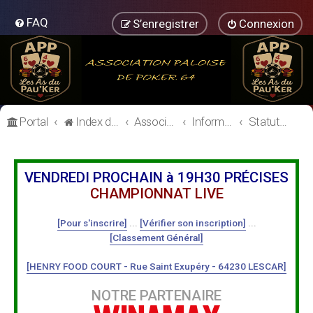
FAQ
S’enregistrer
Connexion
Portal
Index du forum
Association Paloise de Poker
Informations Générales
Statuts et règlement intérieur
VENDREDI PROCHAIN à 19H30 PRÉCISES
CHAMPIONNAT LIVE
[Pour s'inscrire]
...
[Vérifier son inscription]
...
[Classement Général]
[HENRY FOOD COURT - Rue Saint Exupéry - 64230 LESCAR]
NOTRE PARTENAIRE