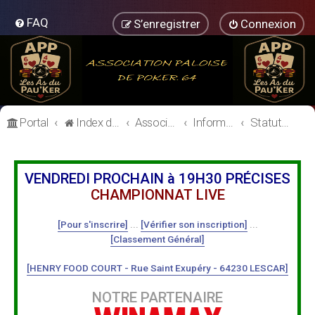
FAQ
S’enregistrer
Connexion
Portal
Index du forum
Association Paloise de Poker
Informations Générales
Statuts et règlement intérieur
VENDREDI PROCHAIN à 19H30 PRÉCISES
CHAMPIONNAT LIVE
[Pour s'inscrire]
...
[Vérifier son inscription]
...
[Classement Général]
[HENRY FOOD COURT - Rue Saint Exupéry - 64230 LESCAR]
NOTRE PARTENAIRE