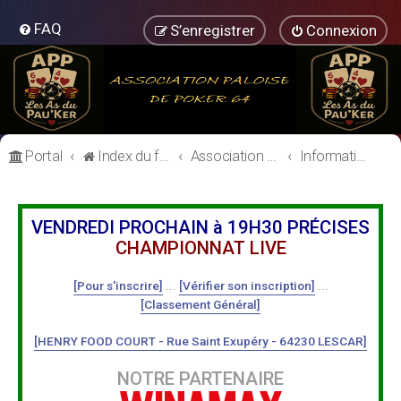
FAQ
S’enregistrer
Connexion
Portal
Index du forum
Association Paloise de Poker
Informations Générales
VENDREDI PROCHAIN à 19H30 PRÉCISES
CHAMPIONNAT LIVE
[Pour s'inscrire]
...
[Vérifier son inscription]
...
[Classement Général]
[HENRY FOOD COURT - Rue Saint Exupéry - 64230 LESCAR]
NOTRE PARTENAIRE