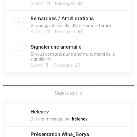
Sujets :
14
Messages :
66
Remarques / Améliorations
Vos suggestions afin d'améliorer le forum.
Sujets :
11
Messages :
61
Signaler une anomalie
Si vous constatez une anomalie, merci de le
signaler ici.
Sujets :
5
Messages :
21
Sujets actifs
Helenev
Dernier message par
helenev
Présentation Wina_Borya