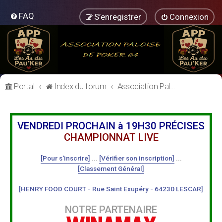
FAQ
S’enregistrer
Connexion
Portal
Index du forum
Association Paloise de Poker
VENDREDI PROCHAIN à 19H30 PRÉCISES
CHAMPIONNAT LIVE
[Pour s'inscrire]
...
[Vérifier son inscription]
...
[Classement Général]
[HENRY FOOD COURT - Rue Saint Exupéry - 64230 LESCAR]
NOTRE PARTENAIRE