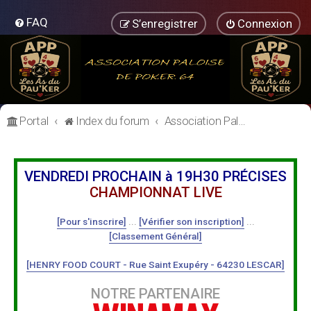
FAQ
S’enregistrer
Connexion
Portal
Index du forum
Association Paloise de Poker
VENDREDI PROCHAIN à 19H30 PRÉCISES
CHAMPIONNAT LIVE
[Pour s'inscrire]
...
[Vérifier son inscription]
...
[Classement Général]
[HENRY FOOD COURT - Rue Saint Exupéry - 64230 LESCAR]
NOTRE PARTENAIRE