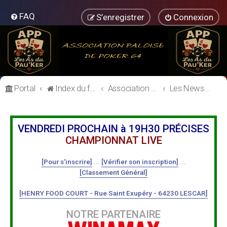
FAQ
S’enregistrer
Connexion
Portal
Index du forum
Association Paloise de Poker
Les News de l'association
VENDREDI PROCHAIN à 19H30 PRÉCISES
CHAMPIONNAT LIVE
[Pour s'inscrire]
...
[Vérifier son inscription]
...
[Classement Général]
[HENRY FOOD COURT - Rue Saint Exupéry - 64230 LESCAR]
NOTRE PARTENAIRE