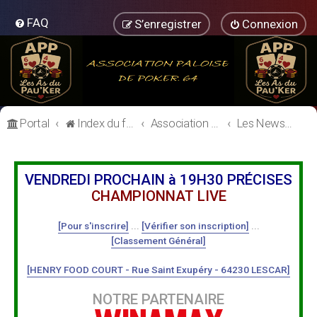
FAQ
S’enregistrer
Connexion
Portal
Index du forum
Association Paloise de Poker
Les News de l'association
VENDREDI PROCHAIN à 19H30 PRÉCISES
CHAMPIONNAT LIVE
[Pour s'inscrire]
...
[Vérifier son inscription]
...
[Classement Général]
[HENRY FOOD COURT - Rue Saint Exupéry - 64230 LESCAR]
NOTRE PARTENAIRE