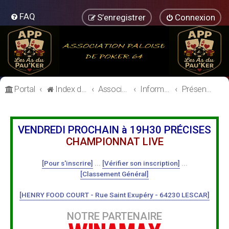
FAQ
S’enregistrer
Connexion
Portal
Index du forum
Association Paloise de Poker
Informations Générales
Présentation des Membres
VENDREDI PROCHAIN à 19H30 PRÉCISES
CHAMPIONNAT LIVE
[Pour s'inscrire]
...
[Vérifier son inscription]
...
[Classement Général]
[HENRY FOOD COURT - Rue Saint Exupéry - 64230 LESCAR]
NOTRE PARTENAIRE