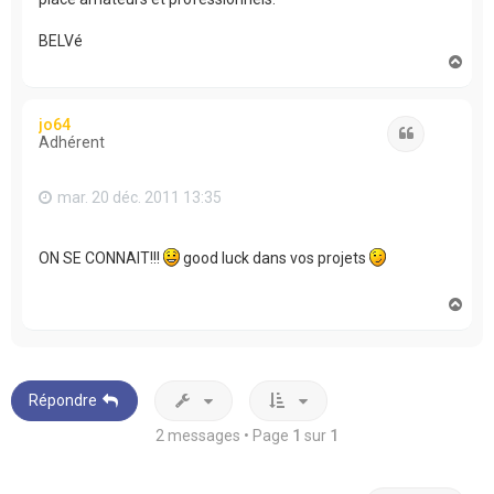
BELVé
H
a
u
t
jo64
Citation
Adhérent
mar. 20 déc. 2011 13:35
ON SE CONNAIT!!!
good luck dans vos projets
H
a
u
t
Répondre
2 messages • Page
1
sur
1