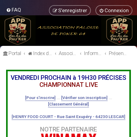
FAQ
S’enregistrer
Connexion
Portal
Index du forum
Association Paloise de Poker
Informations Générales
Présentation des Membres
VENDREDI PROCHAIN à 19H30 PRÉCISES
CHAMPIONNAT LIVE
[Pour s'inscrire]
...
[Vérifier son inscription]
...
[Classement Général]
[HENRY FOOD COURT - Rue Saint Exupéry - 64230 LESCAR]
NOTRE PARTENAIRE