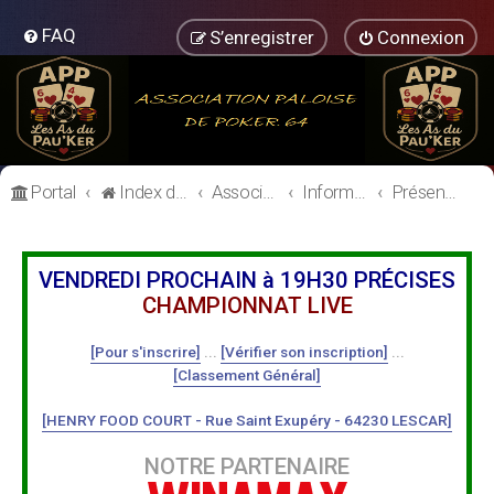
FAQ
S’enregistrer
Connexion
Portal
Index du forum
Association Paloise de Poker
Informations Générales
Présentation des Membres
VENDREDI PROCHAIN à 19H30 PRÉCISES
CHAMPIONNAT LIVE
[Pour s'inscrire]
...
[Vérifier son inscription]
...
[Classement Général]
[HENRY FOOD COURT - Rue Saint Exupéry - 64230 LESCAR]
NOTRE PARTENAIRE