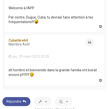
Welcome à l'APP
Par contre, Dugue, Cuba, tu devrais faire attention à tes
fréquentations!!!
H
a
u
t
Cubalibre64
Citation
Membre Actif
jeu. 29 mars 2012 20:35
slt hombre et bienvenido dans la grande familia ont boirat
encore pfffff
H
a
u
t
Répondre