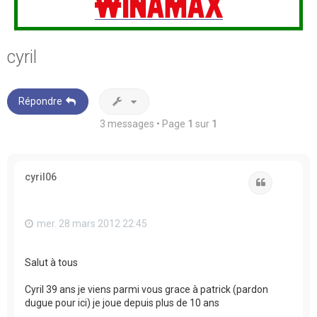
cyril
Répondre
3 messages • Page
1
sur
1
cyril06
Citation
mer. 28 mars 2012 22:45
Salut à tous
Cyril 39 ans je viens parmi vous grace à patrick (pardon
dugue pour ici) je joue depuis plus de 10 ans