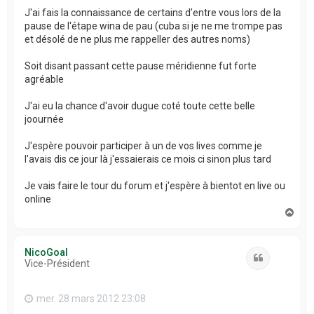
J'ai fais la connaissance de certains d'entre vous lors de la
pause de l'étape wina de pau (cuba si je ne me trompe pas
et désolé de ne plus me rappeller des autres noms)
Soit disant passant cette pause méridienne fut forte
agréable
J'ai eu la chance d'avoir dugue coté toute cette belle
joournée
J'espère pouvoir participer à un de vos lives comme je
l'avais dis ce jour là j'essaierais ce mois ci sinon plus tard
Je vais faire le tour du forum et j'espère à bientot en live ou
online
H
a
u
t
NicoGoal
Citation
Vice-Président
mer. 28 mars 2012 23:08