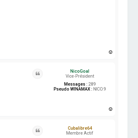
H
a
u
t
NicoGoal
Citation
Vice-Président
Messages :
289
Pseudo WINAMAX :
NICO.9
H
a
u
t
Cubalibre64
Citation
Membre Actif