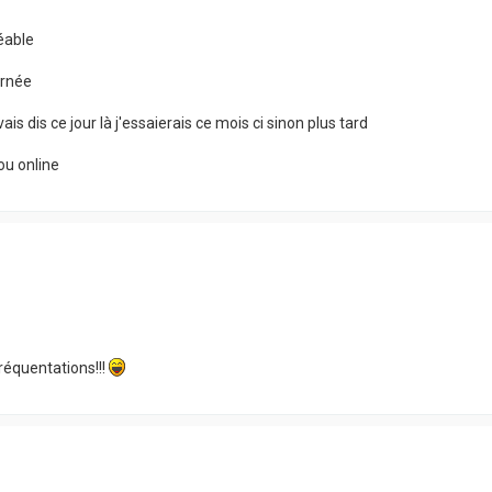
éable
urnée
is dis ce jour là j'essaierais ce mois ci sinon plus tard
 ou online
fréquentations!!!