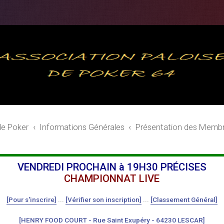
de Poker
Informations Générales
Présentation des Memb
VENDREDI PROCHAIN à 19H30 PRÉCISES
CHAMPIONNAT LIVE
[Pour s'inscrire]
...
[Vérifier son inscription]
...
[Classement Général]
[HENRY FOOD COURT - Rue Saint Exupéry - 64230 LESCAR]