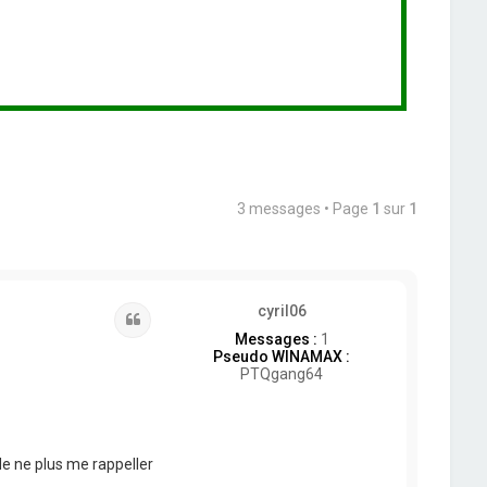
3 messages • Page
1
sur
1
cyril06
Citation
Messages :
1
Pseudo WINAMAX :
PTQgang64
de ne plus me rappeller