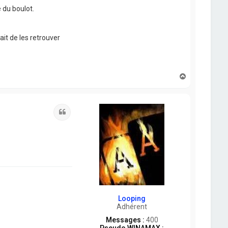
 du boulot.
it de les retrouver
H
a
u
t
Citation
Looping
Adhérent
Messages :
400