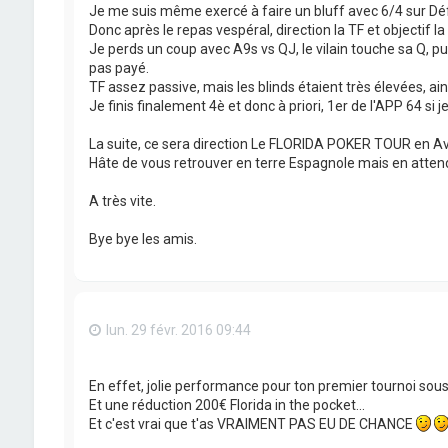
Je me suis même exercé à faire un bluff avec 6/4 sur Défi (
Donc après le repas vespéral, direction la TF et objectif 
Je perds un coup avec A9s vs QJ, le vilain touche sa Q, p
pas payé.
TF assez passive, mais les blinds étaient très élevées, ai
Je finis finalement 4è et donc à priori, 1er de l'APP 64 si
La suite, ce sera direction Le FLORIDA POKER TOUR en Avri
Hâte de vous retrouver en terre Espagnole mais en attenda
A très vite.
Bye bye les amis.
lun. 29 févr. 2016 09:44
En effet, jolie performance pour ton premier tournoi sous 
Et une réduction 200€ Florida in the pocket...
Et c'est vrai que t'as VRAIMENT PAS EU DE CHANCE