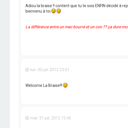
Adiou la braise !! content que tu te sois ENFIN décidé à re
bienvenu à toi
La différence entre un mec bourré et un con ?? ça dure moi
lun. 30 juil. 2012 23:01
Welcome La Braise!!!
mar. 31 juil. 2012 15:46