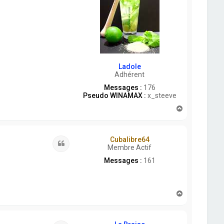
Ladole
Adhérent
Messages :
176
Pseudo WINAMAX :
x_steeve
H
a
u
t
Cubalibre64
Citation
Membre Actif
Messages :
161
H
a
u
t