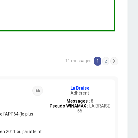
11 messages
1
2
Suivante
La Braise
Citation
Adhérent
Messages :
8
Pseudo WINAMAX :
LA BRAISE
65
 l'APP64 (le plus
n 2011 où j'ai atteint