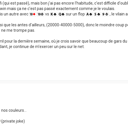
qui est passé), mais bon j'ai pas encore l'habitude, c'est difficile d'oub
la win mais ça ne c'est pas passé exactement comme je le voulais.
uis un autre avec
vs
sur un flop
, le vilain 
nsi que les antes d'ailleurs, (20000-40000-5000), donc le moindre coup p
 je ne me trompe pas.
l pour la dernière semaine, où je crois savoir que beaucoup de gars du 
nt, je continue de m'exercer un peu sur le net.
nos couleurs...
(private joke)