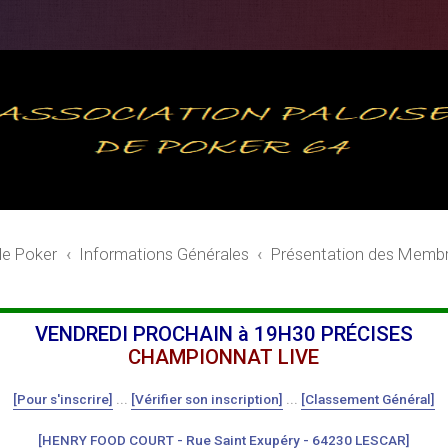
de Poker
Informations Générales
Présentation des Memb
VENDREDI PROCHAIN à 19H30 PRÉCISES
CHAMPIONNAT LIVE
[Pour s'inscrire]
...
[Vérifier son inscription]
...
[Classement Général]
[HENRY FOOD COURT - Rue Saint Exupéry - 64230 LESCAR]