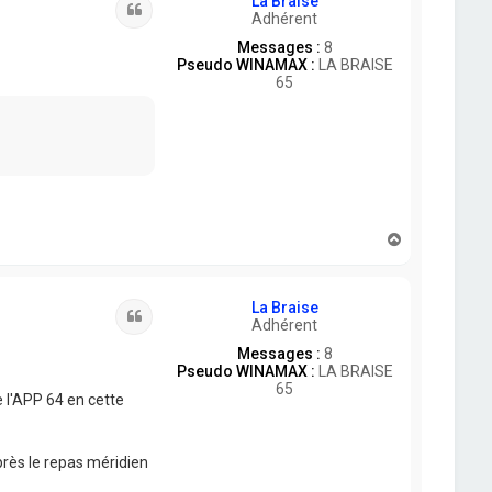
La Braise
Citation
Adhérent
Messages :
8
Pseudo WINAMAX :
LA BRAISE
65
H
a
u
t
La Braise
Citation
Adhérent
Messages :
8
Pseudo WINAMAX :
LA BRAISE
65
 l'APP 64 en cette
près le repas méridien