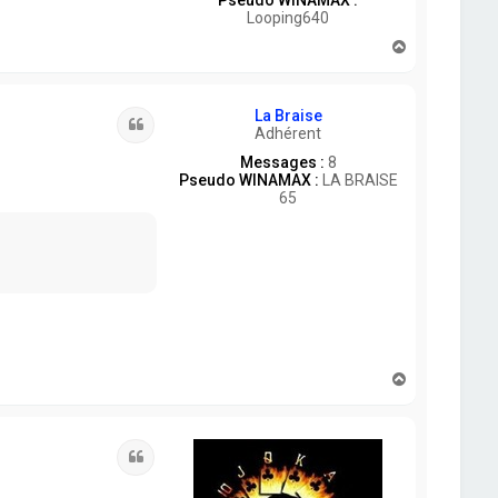
Pseudo WINAMAX :
Looping640
H
a
u
t
La Braise
Citation
Adhérent
Messages :
8
Pseudo WINAMAX :
LA BRAISE
65
H
a
u
t
Citation