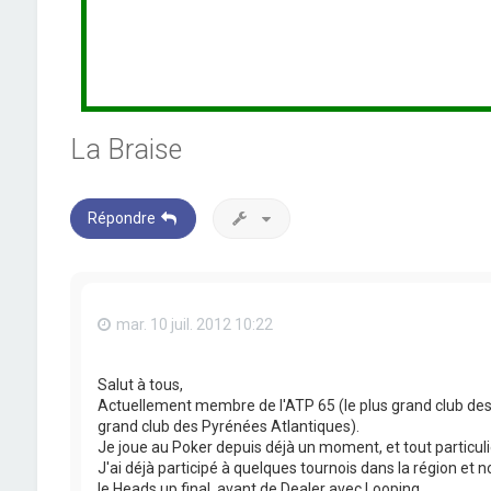
La Braise
Répondre
mar. 10 juil. 2012 10:22
Salut à tous,
Actuellement membre de l'ATP 65 (le plus grand club des
grand club des Pyrénées Atlantiques).
Je joue au Poker depuis déjà un moment, et tout particu
J'ai déjà participé à quelques tournois dans la région et
le Heads up final, avant de Dealer avec Looping.