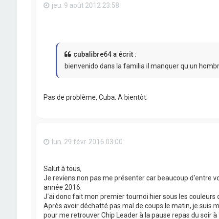
jeu. 9 août 2012 23:58
cubalibre64 a écrit :
bienvenido dans la familia il manquer qu un hombre
Pas de problème, Cuba. A bientôt.
lun. 29 févr. 2016 03:00
Salut à tous,
Je reviens non pas me présenter car beaucoup d'entre vou
année 2016.
J'ai donc fait mon premier tournoi hier sous les couleurs 
Après avoir déchatté pas mal de coups le matin, je suis 
pour me retrouver Chip Leader à la pause repas du soir à 