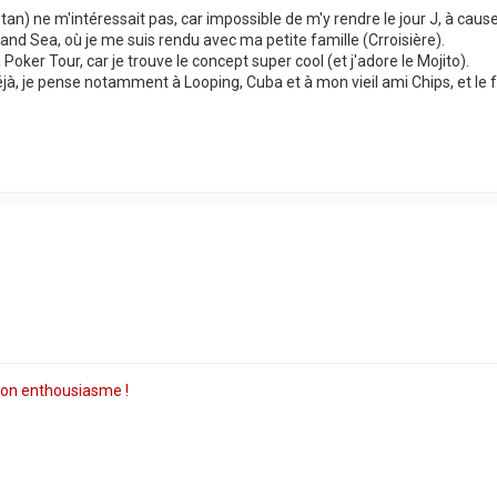
tan) ne m'intéressait pas, car impossible de m'y rendre le jour J, à cause
 Land Sea, où je me suis rendu avec ma petite famille (Crroisière).
oker Tour, car je trouve le concept super cool (et j'adore le Mojito).
, je pense notamment à Looping, Cuba et à mon vieil ami Chips, et le fa
 son enthousiasme !