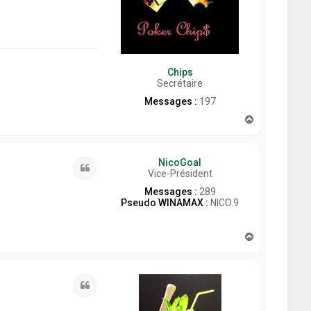
Chips
Secrétaire
Messages :
197
H
a
u
t
NicoGoal
Citation
Vice-Président
Messages :
289
Pseudo WINAMAX :
NICO.9
H
a
u
t
Citation