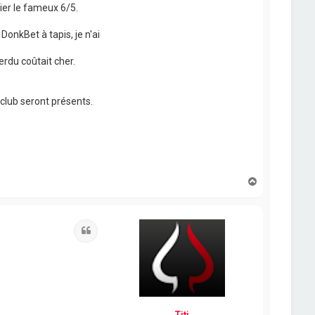
lier le fameux 6/5.
a DonkBet à tapis, je n'ai
erdu coûtait cher.
club seront présents.
H
a
u
t
Citation