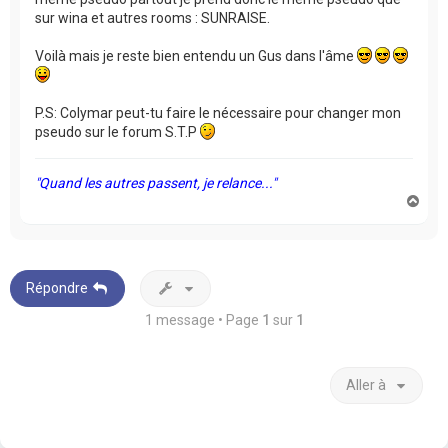
sur wina et autres rooms : SUNRAISE.
Voilà mais je reste bien entendu un Gus dans l'âme
P.S: Colymar peut-tu faire le nécessaire pour changer mon
pseudo sur le forum S.T.P
"Quand les autres passent, je relance..."
H
a
u
t
Répondre
1 message • Page
1
sur
1
Aller à