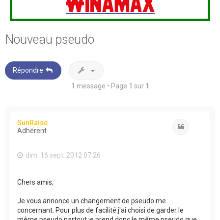
Nouveau pseudo
Répondre
1 message • Page
1
sur
1
SunRaise
Citation
Adhérent
dim. 16 sept. 2012 07:26
Chers amis,
Je vous annonce un changement de pseudo me
concernant. Pour plus de facilité j'ai choisi de garder le
même pseudo partout je prend donc le même pseudo que