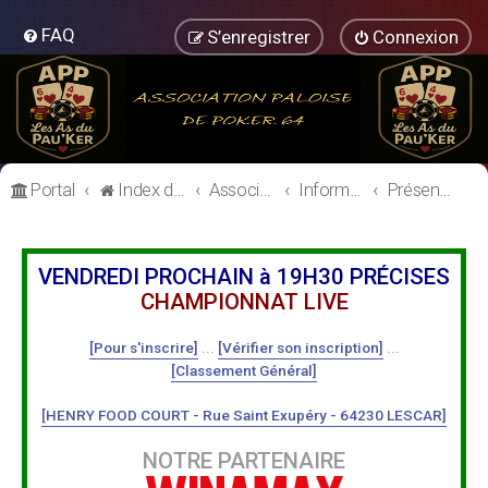
FAQ
S’enregistrer
Connexion
Portal
Index du forum
Association Paloise de Poker
Informations Générales
Présentation des Membres
VENDREDI PROCHAIN à 19H30 PRÉCISES
CHAMPIONNAT LIVE
[Pour s'inscrire]
...
[Vérifier son inscription]
...
[Classement Général]
[HENRY FOOD COURT - Rue Saint Exupéry - 64230 LESCAR]
NOTRE PARTENAIRE