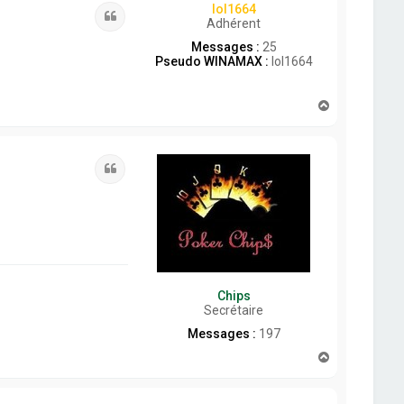
lol1664
Citation
Adhérent
Messages :
25
Pseudo WINAMAX :
lol1664
H
a
u
t
Citation
Chips
Secrétaire
Messages :
197
H
a
u
t