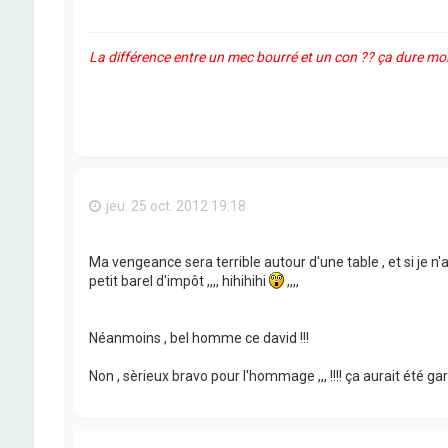
La différence entre un mec bourré et un con ?? ça dure moi
jeu. 25 oct. 2012 19:18
Ma vengeance sera terrible autour d'une table , et si je n'
petit barel d'impôt ,,,, hihihihi
,,,,
Néanmoins , bel homme ce david !!!
Non , sèrieux bravo pour l'hommage ,,, !!!! ça aurait été gars