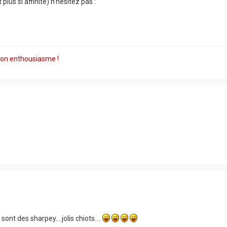
us si affinité) n'hésitez pas :
 son enthousiasme !
ont des sharpey....jolis chiots....