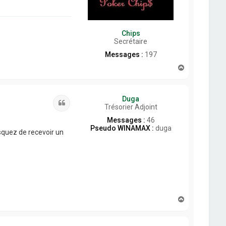
Chips
Secrétaire
Messages :
197
H
a
u
t
Duga
Citation
Trésorier Adjoint
Messages :
46
Pseudo WINAMAX :
duga
isquez de recevoir un
H
a
u
t