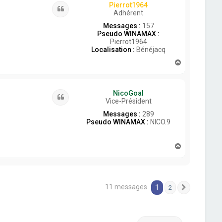
Pierrot1964
Citation
Adhérent
Messages :
157
Pseudo WINAMAX :
Pierrot1964
Localisation :
Bénéjacq
H
a
u
t
NicoGoal
Citation
Vice-Président
Messages :
289
Pseudo WINAMAX :
NICO.9
H
a
u
t
11 messages
1
2
Suivante