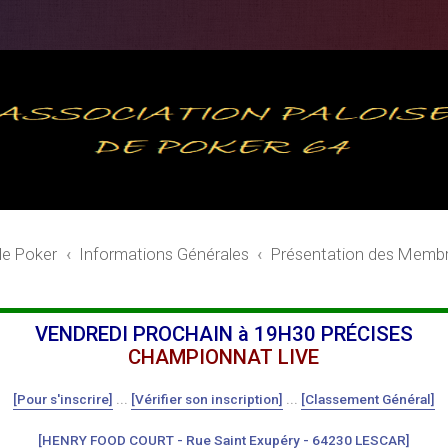
de Poker
Informations Générales
Présentation des Memb
VENDREDI PROCHAIN à 19H30 PRÉCISES
CHAMPIONNAT LIVE
[Pour s'inscrire]
...
[Vérifier son inscription]
...
[Classement Général]
[HENRY FOOD COURT - Rue Saint Exupéry - 64230 LESCAR]