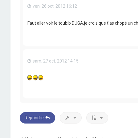
ven. 26 oct. 2012 16:12
Faut aller voir le toubib DUGA,je crois que t'as chopé un 
sam. 27 oct. 2012 14:15
Répondre