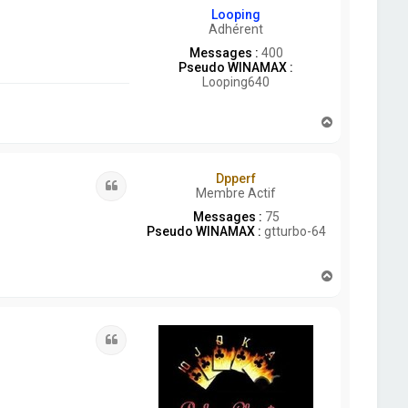
Looping
Adhérent
Messages :
400
Pseudo WINAMAX :
Looping640
H
a
u
t
Dpperf
Citation
Membre Actif
Messages :
75
Pseudo WINAMAX :
gtturbo-64
H
a
u
t
Citation