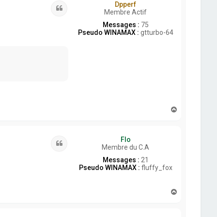
Dpperf
Citation
Membre Actif
Messages :
75
Pseudo WINAMAX :
gtturbo-64
H
a
u
t
Flo
Citation
Membre du C.A
Messages :
21
Pseudo WINAMAX :
fluffy_fox
H
a
u
t