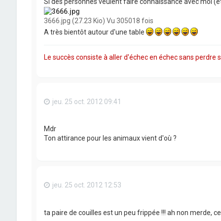
Si des personnes veulent faire connaissance avec moi (et pl
3666.jpg (27.23 Kio) Vu 305018 fois
A très bientôt autour d'une table
Le succès consiste à aller d'échec en échec sans perdre
jeu. 25 oct. 2012 09:41
Mdr
Ton attirance pour les animaux vient d'où ?
jeu. 25 oct. 2012 12:53
ta paire de couilles est un peu frippée !!! ah non merde, ce s