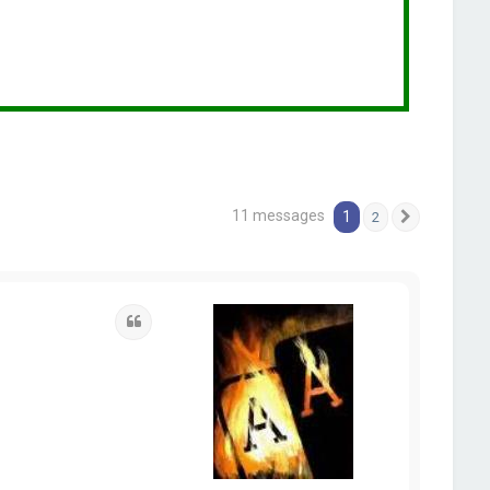
11 messages
1
2
Suivante
Citation