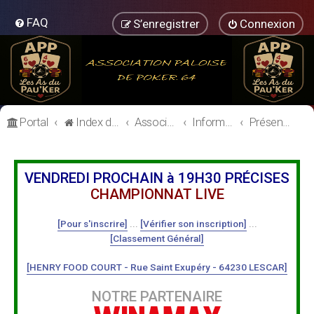
FAQ
S’enregistrer
Connexion
Portal
Index du forum
Association Paloise de Poker
Informations Générales
Présentation des Membres
VENDREDI PROCHAIN à 19H30 PRÉCISES
CHAMPIONNAT LIVE
[Pour s'inscrire]
...
[Vérifier son inscription]
...
[Classement Général]
[HENRY FOOD COURT - Rue Saint Exupéry - 64230 LESCAR]
NOTRE PARTENAIRE