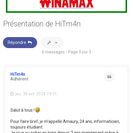
Présentation de HiTm4n
Répondre
6 messages • Page
1
sur
1
HiTm4n
Citation
Adhérent
jeu. 30 oct. 2014 19:31
Salut à tous !
Pour faire bref, je m'appelle Amaury, 24 ans, informaticien,
toujours étudiant...
Je joue au poker en loisir depuis 2 ans maintenant grâce à