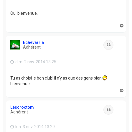
Oui bienvenue.
H
a
u
t
Echevarria
Citation
Adhérent
dim. 2 nov. 2014 13:25
Tu as choisi le bon club! il n'y as que des gens bien
bienvenue
H
a
u
t
Lescroctom
Citation
Adhérent
lun. 3 nov. 2014 13:29