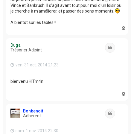
Vince et Bankrush. Il s'agit avant tout pour moi d'un loisir où
je cherche à m'améliorer, et passer des bons moments.
A bientôt sur les tables !!
H
a
u
t
Duga
Citation
Trésorier Adjoint
ven. 31 oct. 2014 21:23
bienvenu HITm4n
H
a
u
t
Bonbenoit
Citation
Adhérent
sam. 1 nov. 2014 22:30