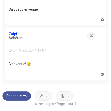
Salut et bienvenue
H
a
u
t
Zolpi
Citation
Adhérent
lun. 3 nov. 2014 17:07
Bienvenue!
H
a
u
t
Répondre
6 messages • Page
1
sur
1