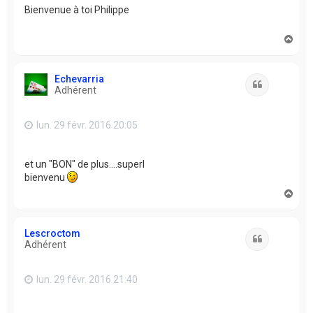
Bienvenue à toi Philippe
H
a
u
t
Echevarria
Citation
Adhérent
lun. 29 févr. 2016 20:05
et un "BON" de plus....superl
bienvenu
H
a
u
t
Lescroctom
Citation
Adhérent
lun. 29 févr. 2016 21:40