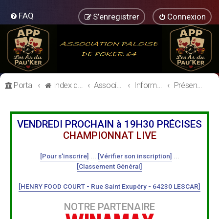
FAQ
S’enregistrer
Connexion
Portal
Index du forum
Association Paloise de Poker
Informations Générales
Présentation des Membres
VENDREDI PROCHAIN à 19H30 PRÉCISES
CHAMPIONNAT LIVE
[Pour s'inscrire]
...
[Vérifier son inscription]
...
[Classement Général]
[HENRY FOOD COURT - Rue Saint Exupéry - 64230 LESCAR]
NOTRE PARTENAIRE