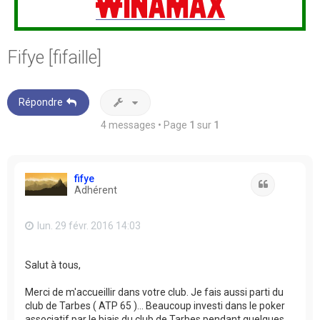
Fifye [fifaille]
Répondre
4 messages • Page
1
sur
1
fifye
Citation
Adhérent
lun. 29 févr. 2016 14:03
Salut à tous,
Merci de m'accueillir dans votre club. Je fais aussi parti du
club de Tarbes ( ATP 65 )... Beaucoup investi dans le poker
associatif par le biais du club de Tarbes pendant quelques