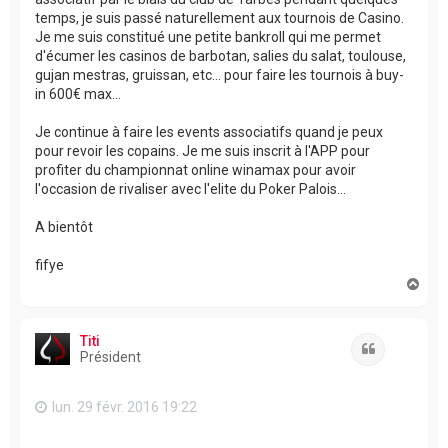
temps, je suis passé naturellement aux tournois de Casino.
Je me suis constitué une petite bankroll qui me permet
d'écumer les casinos de barbotan, salies du salat, toulouse,
gujan mestras, gruissan, etc... pour faire les tournois à buy-
in 600€ max...
Je continue à faire les events associatifs quand je peux
pour revoir les copains. Je me suis inscrit à l'APP pour
profiter du championnat online winamax pour avoir
l'occasion de rivaliser avec l'elite du Poker Palois...
A bientôt
fifye
H
a
u
t
Titi
Citation
Président
lun. 29 févr. 2016 19:22