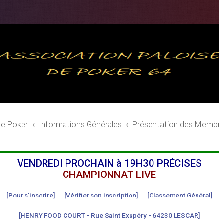
de Poker
Informations Générales
Présentation des Memb
VENDREDI PROCHAIN à 19H30 PRÉCISES
CHAMPIONNAT LIVE
[Pour s'inscrire]
...
[Vérifier son inscription]
...
[Classement Général]
[HENRY FOOD COURT - Rue Saint Exupéry - 64230 LESCAR]