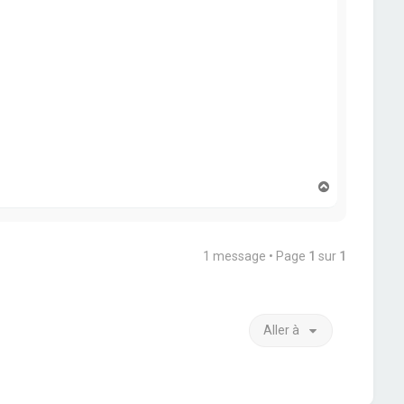
H
a
u
t
1 message • Page
1
sur
1
Aller à