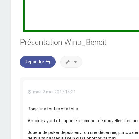
Présentation Wina_Benoît
Répondre
mar. 2 mai 2017 14:31
Bonjour à toutes et à tous,
Antoine ayant été appelé à occuper de nouvelles fonctions
Joueur de poker depuis environ une décennie, principale
deux ans passés au sein du support Winamax.