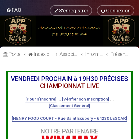
FAQ
S’enregistrer
Connexion
Portal
Index du forum
Association Paloise de Poker
Informations Générales
Présentation des Membres
VENDREDI PROCHAIN à 19H30 PRÉCISES
CHAMPIONNAT LIVE
[Pour s'inscrire]
...
[Vérifier son inscription]
...
[Classement Général]
[HENRY FOOD COURT - Rue Saint Exupéry - 64230 LESCAR]
NOTRE PARTENAIRE