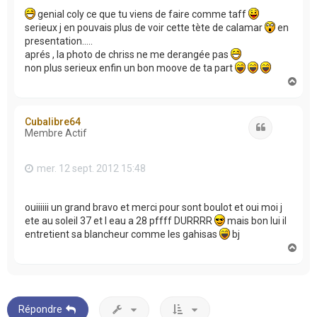
genial coly ce que tu viens de faire comme taff
serieux j en pouvais plus de voir cette tète de calamar
en
presentation.....
aprés , la photo de chriss ne me derangée pas
non plus serieux enfin un bon moove de ta part
H
a
u
t
Cubalibre64
Citation
Membre Actif
mer. 12 sept. 2012 15:48
ouiiiiii un grand bravo et merci pour sont boulot et oui moi j
ete au soleil 37 et l eau a 28 pffff DURRRR
mais bon lui il
entretient sa blancheur comme les gahisas
bj
H
a
u
t
Répondre