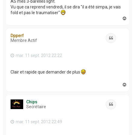
AS mes 3-barelles light.
Vu que ca reprend vendredi, il se dira "il a été simpa, je vais
fold et pas le traumatiser"
H
a
u
t
Dpperf
Citation
Membre Actif
mar. 11 sept. 2012 22:22
Clair et rapide que demander de plus
H
a
u
t
Chips
Citation
Secrétaire
mar. 11 sept. 2012 22:49