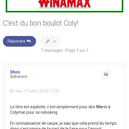
C'est du bon boulot Coly!
Répondre
7 messages • Page
1
sur
1
Shoo
Citation
Adhérent
mar. 11 sept. 2012 17:26
Le titre est explicite, c'est simplement pour dire
Merci
à
Colymar pour ce relooking.
En connaissance de cause, je sais que cela prend du temps
donc c'est simpa de ta part de le faire pour l'assoc!