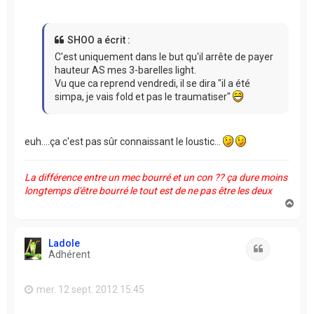
SHOO a écrit :
C'est uniquement dans le but qu'il arrête de payer
hauteur AS mes 3-barelles light.
Vu que ca reprend vendredi, il se dira "il a été
simpa, je vais fold et pas le traumatiser"
euh....ça c'est pas sûr connaissant le loustic...
La différence entre un mec bourré et un con ?? ça dure moins
longtemps d'être bourré le tout est de ne pas être les deux
H
a
u
t
Ladole
Citation
Adhérent
mer. 12 sept. 2012 15:45