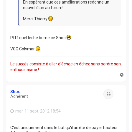
En espérant que ces améliorations redonne un
nouvel élan au forum!
Merci Thierry
!
Pfff quel lèche burne ce Shoo
VGG Colymar
Le succès consiste à aller d'échec en échec sans perdre son
enthousiasme !
H
a
u
t
Shoo
Citation
Adhérent
mar. 11 sept. 2012 18:54
C'est uniquement dans le but qu'il arrête de payer hauteur