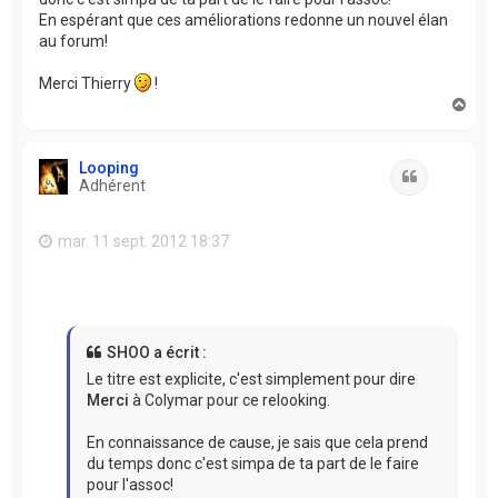
En espérant que ces améliorations redonne un nouvel élan
au forum!
Merci Thierry
!
H
a
u
t
Looping
Citation
Adhérent
mar. 11 sept. 2012 18:37
SHOO a écrit :
Le titre est explicite, c'est simplement pour dire
Merci
à Colymar pour ce relooking.
En connaissance de cause, je sais que cela prend
du temps donc c'est simpa de ta part de le faire
pour l'assoc!