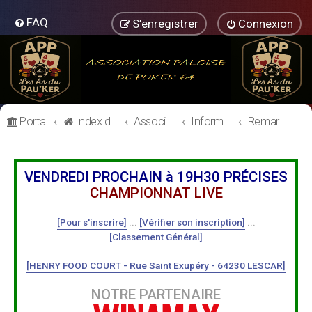
FAQ
S’enregistrer
Connexion
Portal
Index du forum
Association Paloise de Poker
Informations Générales
Remarques / Améliorations
VENDREDI PROCHAIN à 19H30 PRÉCISES
CHAMPIONNAT LIVE
[Pour s'inscrire]
...
[Vérifier son inscription]
...
[Classement Général]
[HENRY FOOD COURT - Rue Saint Exupéry - 64230 LESCAR]
NOTRE PARTENAIRE