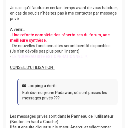
Je sais qu'il faudra un certain temps avant de vous habituer,
en cas de soucis n'hésitez pas à me contacter par message
privé.
A venir...
-
Une refonte complète des répertoires du forum, une
meilleure synthèse.
- De nouvelles fonctionnalités seront bientôt disponibles.
(Je n'en dévoile pas plus pour l'instant)
-
LE NOUVEAU SITE EST OPERATIONNEL !!!
.
CONSEIL D'UTILISATION :
Looping a écrit :
Euh dis-moi jeune Padawan, où sont passés les
messages privés ???
Les messages privés sont dans le Panneau de l'utilisateur
(Bouton en haut a Gauche)
Il faut ensuite cliquer sur le menu Aperçu et sélectionner