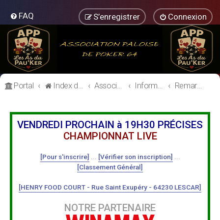
FAQ
S’enregistrer
Connexion
Portal
Index du forum
Association Paloise de Poker
Informations Générales
Remarques / Améliorations
VENDREDI PROCHAIN à 19H30 PRÉCISES
CHAMPIONNAT LIVE
[Pour s'inscrire]
...
[Vérifier son inscription]
...
[Classement Général]
[HENRY FOOD COURT - Rue Saint Exupéry - 64230 LESCAR]
NOTRE PARTENAIRE