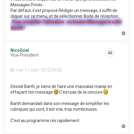
Messages Privés.
Par défaut, il est proposé Rédiger un message, il suffit de
cliquer sur ce menu, et de sélectionner Boite de réception.
Pour simplifier l'utilisation : un bouton Messagerie a été
ajouté !
H
a
u
t
NicoGoal
Citation
Vice-Président
mar. 11 sept. 2012 09:42
Désolé Barth, je viens de faire une mauvaise manip en
effaçant ton message
C'est pas de la cencure
Barth demandait dans son message de simplifier les
rubriques qui sont, il est vrai, trop nombreuses.
C'est au programme rés rapidement.
H
a