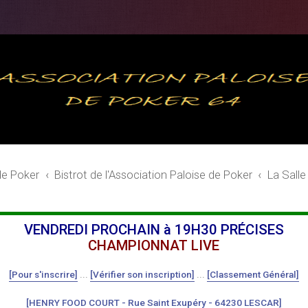
de Poker
Bistrot de l'Association Paloise de Poker
La Salle
VENDREDI PROCHAIN à 19H30 PRÉCISES
CHAMPIONNAT LIVE
[Pour s'inscrire]
...
[Vérifier son inscription]
...
[Classement Général]
[HENRY FOOD COURT - Rue Saint Exupéry - 64230 LESCAR]