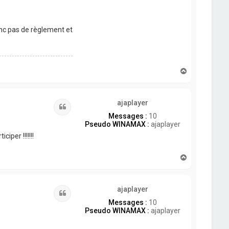
donc pas de règlement et
H
a
u
t
ajaplayer
Citation
Messages :
10
Pseudo WINAMAX :
ajaplayer
per !!!!!!!
H
a
u
t
ajaplayer
Citation
Messages :
10
Pseudo WINAMAX :
ajaplayer