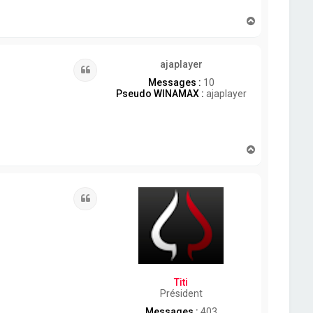
H
a
u
t
ajaplayer
Citation
Messages :
10
Pseudo WINAMAX :
ajaplayer
H
a
u
t
Citation
Titi
Président
Messages :
403