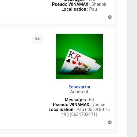
Pseudo WINAMAX :
Shanoir
Localisation :
Pau
H
a
u
t
Citation
Echevarria
Adhérent
Messages :
60
Pseudo WINAMAX :
yoetxe
Localisation :
Pau ( 05 59 80 15
49 ) (0634702471)
H
a
u
t