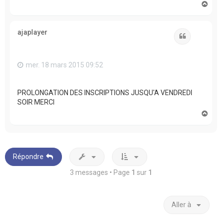
H
a
u
t
ajaplayer
Citation
mer. 18 mars 2015 09:52
PROLONGATION DES INSCRIPTIONS JUSQU'A VENDREDI
SOIR MERCI
H
a
u
t
Répondre
3 messages • Page
1
sur
1
Aller à