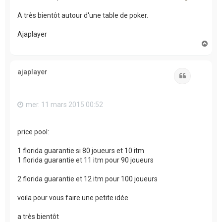
A très bientôt autour d'une table de poker.
Ajaplayer
H
a
u
t
ajaplayer
Citation
mer. 11 mars 2015 00:52
price pool:
1 florida guarantie si 80 joueurs et 10 itm
1 florida guarantie et 11 itm pour 90 joueurs
2 florida guarantie et 12 itm pour 100 joueurs
voila pour vous faire une petite idée
a très bientôt