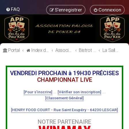
FAQ
S’enregistrer
Connexion
Portal
Index du forum
Association Paloise de Poker
Bistrot de l'Association Paloise de Poker
La Salle de Poker
VENDREDI PROCHAIN à 19H30 PRÉCISES
CHAMPIONNAT LIVE
[Pour s'inscrire]
...
[Vérifier son inscription]
...
[Classement Général]
[HENRY FOOD COURT - Rue Saint Exupéry - 64230 LESCAR]
NOTRE PARTENAIRE