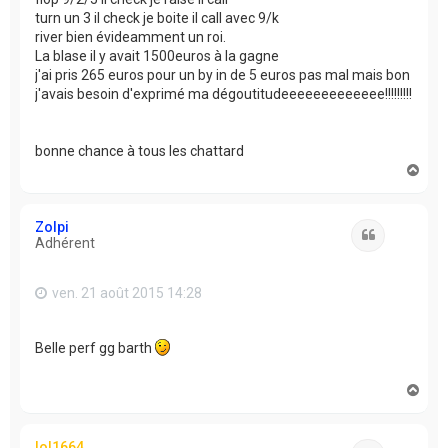
turn un 3 il check je boite il call avec 9/k
river bien évideamment un roi.
La blase il y avait 1500euros à la gagne
j'ai pris 265 euros pour un by in de 5 euros pas mal mais bon
j'avais besoin d'exprimé ma dégoutitudeeeeeeeeeeeee!!!!!!!!!
bonne chance à tous les chattard
H
a
u
t
Zolpi
Citation
Adhérent
ven. 21 août 2015 14:28
Belle perf gg barth
H
a
u
t
lol1664