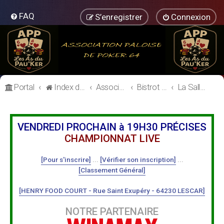
FAQ
S’enregistrer
Connexion
Portal
Index du forum
Association Paloise de Poker
Bistrot de l'Association Paloise de Poker
La Salle de Poker
VENDREDI PROCHAIN à 19H30 PRÉCISES
CHAMPIONNAT LIVE
[Pour s'inscrire]
...
[Vérifier son inscription]
...
[Classement Général]
[HENRY FOOD COURT - Rue Saint Exupéry - 64230 LESCAR]
NOTRE PARTENAIRE