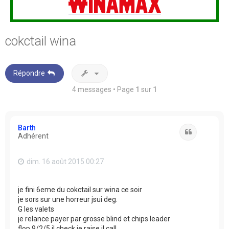
cokctail wina
Répondre
4 messages • Page
1
sur
1
Barth
Citation
Adhérent
dim. 16 août 2015 00:27
je fini 6eme du cokctail sur wina ce soir
je sors sur une horreur jsui deg.
G les valets
je relance payer par grosse blind et chips leader
flop 9/2/5 il check je raise il call