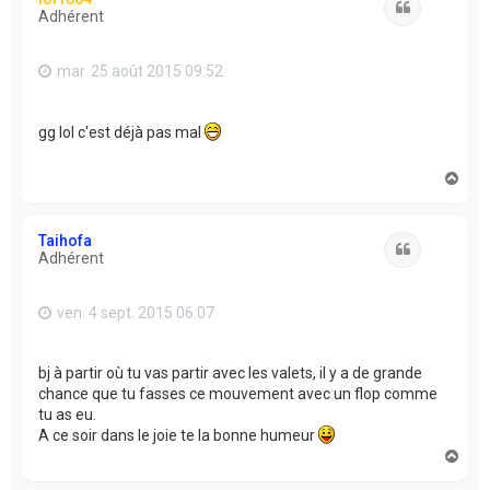
Citation
Adhérent
mar. 25 août 2015 09:52
gg lol c'est déjà pas mal
H
a
u
t
Taihofa
Citation
Adhérent
ven. 4 sept. 2015 06:07
bj à partir où tu vas partir avec les valets, il y a de grande
chance que tu fasses ce mouvement avec un flop comme
tu as eu.
A ce soir dans le joie te la bonne humeur
H
a