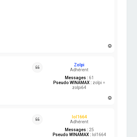
H
a
u
t
Zolpi
Citation
Adhérent
Messages :
61
Pseudo WINAMAX :
zolpi =
zolpi64
H
a
u
t
lol1664
Citation
Adhérent
Messages :
25
Pseudo WINAMAX :
lol1664