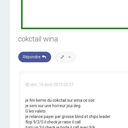
cokctail wina
Répondre
dim. 16 août 2015 00:27
je fini 6eme du cokctail sur wina ce soir
je sors sur une horreur jsui deg.
G les valets
je relance payer par grosse blind et chips leader
flop 9/2/5 il check je raise il call
turn un 3 il check je boite il call avec 9/k