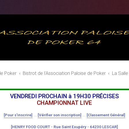
de Poker
Bistrot de l'Association Paloise de Poker
La Salle
VENDREDI PROCHAIN à 19H30 PRÉCISES
CHAMPIONNAT LIVE
[Pour s'inscrire]
...
[Vérifier son inscription]
...
[Classement Général]
[HENRY FOOD COURT - Rue Saint Exupéry - 64230 LESCAR]