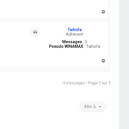
H
a
u
t
Taihofa
Citation
Adhérent
Messages :
5
Pseudo WINAMAX :
Taihofa
H
a
u
t
4 messages • Page
1
sur
1
Aller à